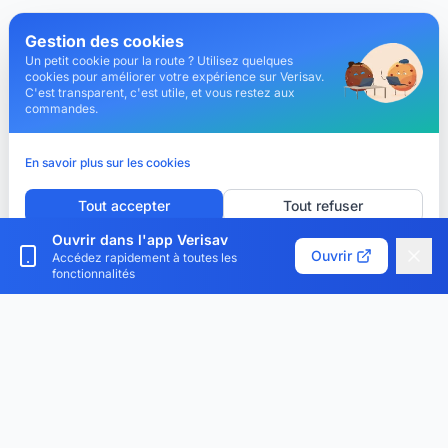
Gestion des cookies
Un petit cookie pour la route ? Utilisez quelques
cookies pour améliorer votre expérience sur Verisav.
C'est transparent, c'est utile, et vous restez aux
commandes.
En savoir plus sur les cookies
Tout accepter
Tout refuser
Ouvrir dans l'app Verisav
Personnaliser les cookies
Ouvrir
Accédez rapidement à toutes les
fonctionnalités
Verisav®