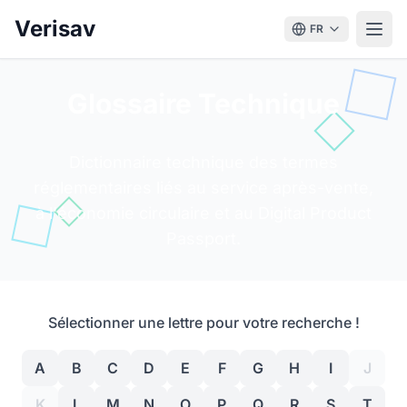
Verisav
FR
Glossaire Technique
Dictionnaire technique des termes
réglementaires liés au service après-vente,
à l'économie circulaire et au Digital Product
Passport.
Sélectionner une lettre pour votre recherche !
A
B
C
D
E
F
G
H
I
J
K
L
M
N
O
P
Q
R
S
T