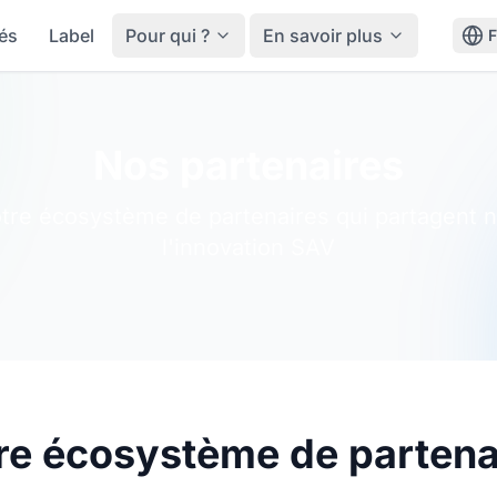
tés
Label
Pour qui ?
En savoir plus
Nos partenaires
re écosystème de partenaires qui partagent n
l'innovation SAV
re écosystème de partena