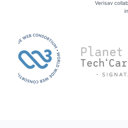
Verisav colla
i