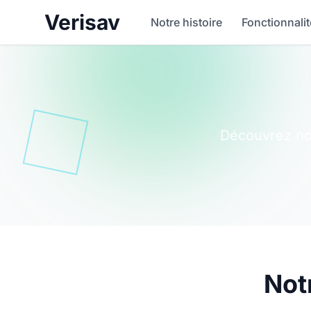
Verisav
Notre histoire
Fonctionnali
Découvrez not
Not