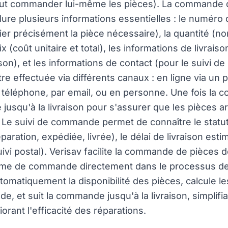
t commander lui-même les pièces). La commande 
lure plusieurs informations essentielles : le numéro 
fier précisément la pièce nécessaire), la quantité (
 (coût unitaire et total), les informations de livrais
ison), et les informations de contact (pour le suivi d
 effectuée via différents canaux : en ligne via un po
r téléphone, par email, ou en personne. Une fois l
ie jusqu'à la livraison pour s'assurer que les pièces a
n. Le suivi de commande permet de connaître le stat
paration, expédiée, livrée), le délai de livraison est
suivi postal). Verisav facilite la commande de pièces
ème de commande directement dans le processus de 
omatiquement la disponibilité des pièces, calcule les
, et suit la commande jusqu'à la livraison, simplifian
orant l'efficacité des réparations.