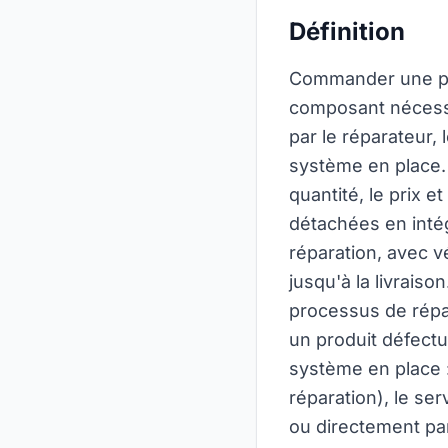
Définition
Commander une pi
composant nécessa
par le réparateur,
système en place. 
quantité, le prix e
détachées en int
réparation, avec v
jusqu'à la livrais
processus de répa
un produit défectu
système en place :
réparation), le se
ou directement par