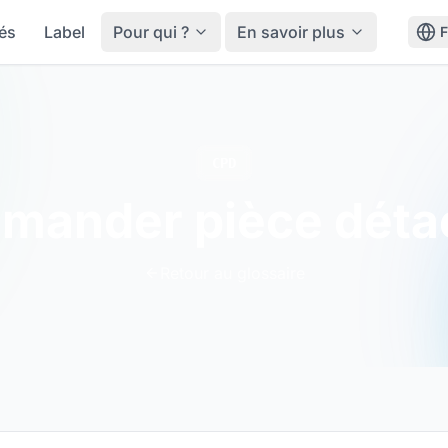
tés
Label
Pour qui ?
En savoir plus
CPD
mander pièce déta
Retour au glossaire