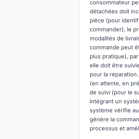
consommateur peu
détachées doit inc
pièce (pour identi
commander), le prix
modalités de livra
commande peut être
plus pratique), pa
elle doit être suiv
pour la réparatio
(en attente, en pré
de suivi (pour le 
intégrant un syst
système vérifie aut
génère la commande
processus et améli