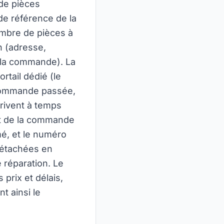
de pièces
de référence de la
nombre de pièces à
on (adresse,
e la commande). La
rtail dédié (le
a commande passée,
rrivent à temps
ut de la commande
imé, et le numéro
 détachées en
réparation. Le
 prix et délais,
t ainsi le