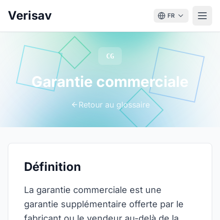
Verisav
FR
CG
Garantie commerciale
Retour au glossaire
Définition
La garantie commerciale est une
garantie supplémentaire offerte par le
fabricant ou le vendeur au-delà de la